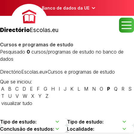
Banco de dados da UE
Directório
Escolas.eu
Cursos e programas de estudo
Pesquisado
0
cursos/programas de estudo no banco de
dados
DirectórioEscolas.eu
»
Cursos e programas de estudo
Que se iniciou:
A
B
C
D
E
F
G
H
I
J
K
L
M
N
O
P
Q
R
S
T
U
V
W
X
Y
Z
visualizar tudo