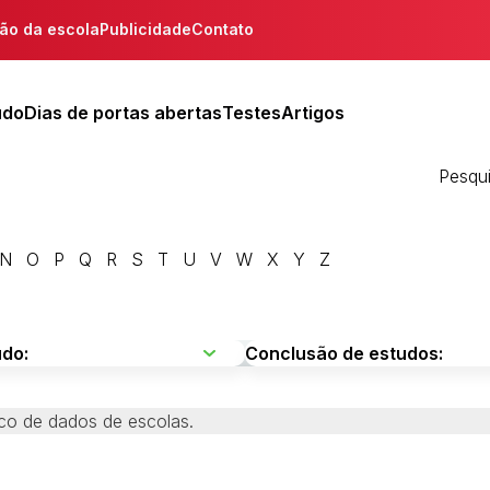
ção da escola
Publicidade
Contato
udo
Dias de portas abertas
Testes
Artigos
Pesqu
N
O
P
Q
R
S
T
U
V
W
X
Y
Z
co de dados de escolas.