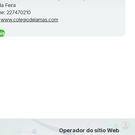
da Feira
ne: 227470210
:
www.colegiodelamas.com
is
Operador do sítio Web