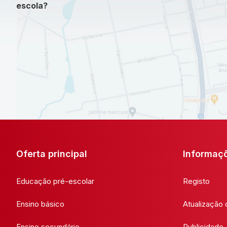
escola?
Oferta principal
Informaç
Educação pré-escolar
Registo
Ensino básico
Atualização
Ensino secundário
Publicidade