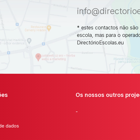
info@directorio
* estes contactos não são
escola, mas para o operado
DirectórioEscolas.eu
ões
Os nossos outros proje
-
 de dados