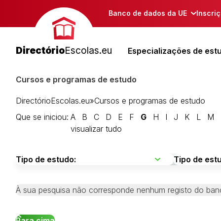
Banco de dados da UE
Inscri
Directório
Escolas.eu
Especializações de est
Cursos e programas de estudo
DirectórioEscolas.eu
»
Cursos e programas de estudo
Que se iniciou:
A
B
C
D
E
F
G
H
I
J
K
L
M
visualizar tudo
À sua pesquisa não corresponde nenhum registo do ban
Para cima