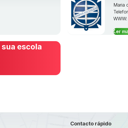
Maria 
Telefo
WWW
Ler ma
 sua escola
Contacto rápido