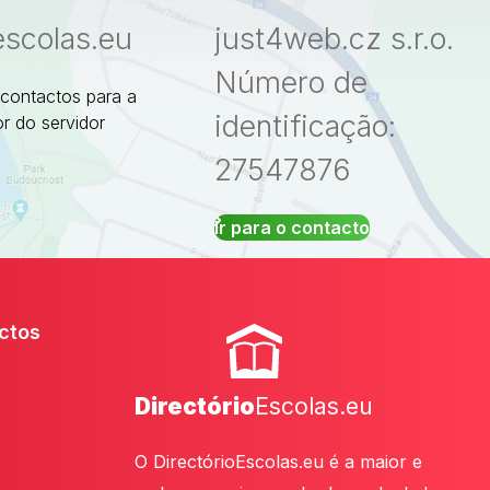
escolas.eu
just4web.cz s.r.o.
Número de
 contactos para a
identificação:
r do servidor
27547876
Ir para o contacto
ctos
Directório
Escolas.eu
O DirectórioEscolas.eu é a maior e