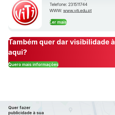
Telefone: 231511744
WWW:
www.viti.edu.pt
Ler mais
Também quer dar visibilidade à
aqui?
Quero mais informações
Quer fazer
publicidade à sua