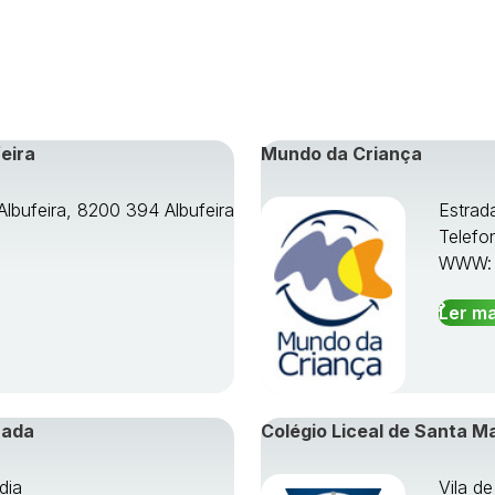
eira
Mundo da Criança
Albufeira, 8200 394 Albufeira
Estrad
Telefo
WWW
Ler ma
rada
Colégio Liceal de Santa M
dia
Vila d