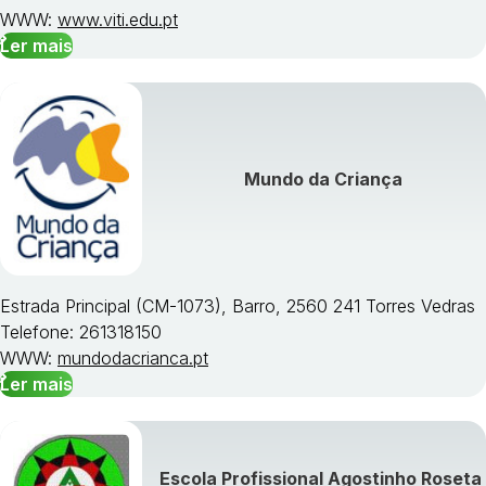
WWW:
www.viti.edu.pt
Ler mais
Mundo da Criança
Estrada Principal (CM-1073), Barro, 2560 241 Torres Vedras
Telefone: 261318150
WWW:
mundodacrianca.pt
Ler mais
Escola Profissional Agostinho Roseta