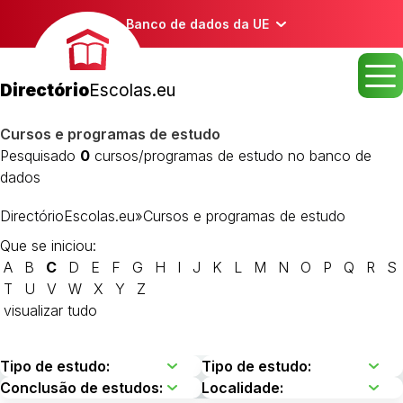
Banco de dados da UE
Directório
Escolas.eu
Cursos e programas de estudo
Pesquisado
0
cursos/programas de estudo no banco de
dados
DirectórioEscolas.eu
»
Cursos e programas de estudo
Que se iniciou:
A
B
C
D
E
F
G
H
I
J
K
L
M
N
O
P
Q
R
S
T
U
V
W
X
Y
Z
visualizar tudo