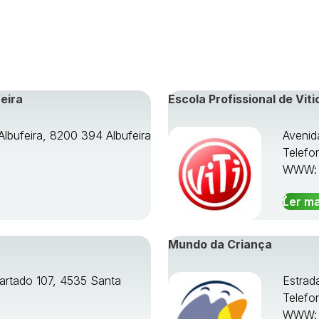
eira
Escola Profissional de Viti
Albufeira, 8200 394 Albufeira
Avenid
Telefo
WWW
Ler ma
Mundo da Criança
artado 107, 4535 Santa
Estrad
Telefo
WWW