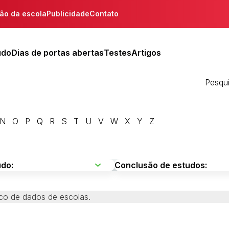
ção da escola
Publicidade
Contato
udo
Dias de portas abertas
Testes
Artigos
Pesqu
N
O
P
Q
R
S
T
U
V
W
X
Y
Z
co de dados de escolas.