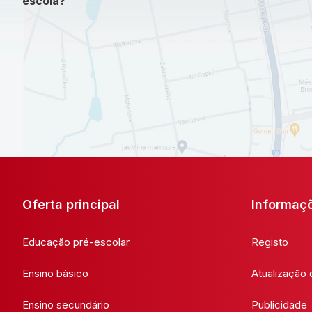
escola?
Oferta principal
Informaç
Educação pré-escolar
Registo
Ensino básico
Atualização
Ensino secundário
Publicidade