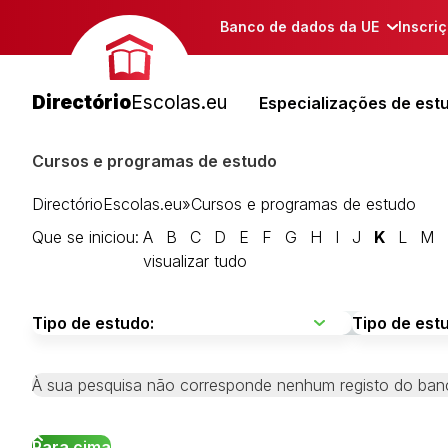
Banco de dados da UE
Inscri
Directório
Escolas.eu
Especializações de est
Cursos e programas de estudo
DirectórioEscolas.eu
»
Cursos e programas de estudo
Que se iniciou:
A
B
C
D
E
F
G
H
I
J
K
L
M
visualizar tudo
À sua pesquisa não corresponde nenhum registo do ban
Para cima