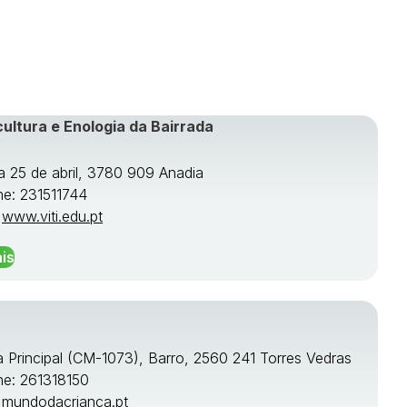
cultura e Enologia da Bairrada
a 25 de abril, 3780 909 Anadia
ne: 231511744
:
www.viti.edu.pt
is
a Principal (CM-1073), Barro, 2560 241 Torres Vedras
ne: 261318150
:
mundodacrianca.pt