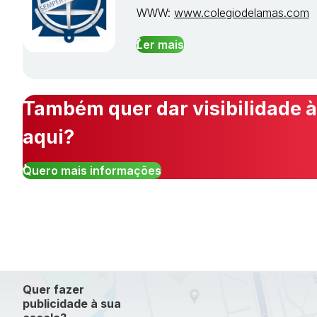
WWW:
www.colegiodelamas.com
Ler mais
Também quer dar visibilidade à
aqui?
Quero mais informações
Quer fazer
publicidade à sua