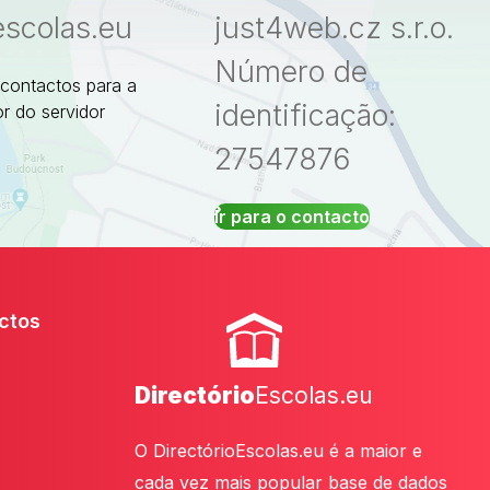
escolas.eu
just4web.cz s.r.o.
Número de
 contactos para a
identificação:
r do servidor
27547876
Ir para o contacto
ctos
Directório
Escolas.eu
O DirectórioEscolas.eu é a maior e
cada vez mais popular base de dados