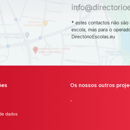
info@directorio
* estes contactos não são
escola, mas para o operado
DirectórioEscolas.eu
ões
Os nossos outros proje
-
 de dados