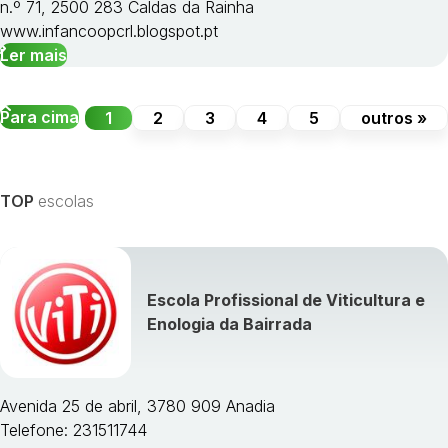
n.º 71, 2500 283 Caldas da Rainha
www.infancoopcrl.blogspot.pt
Ler mais
Para cima
1
2
3
4
5
outros »
TOP
escolas
Escola Profissional de Viticultura e
Enologia da Bairrada
Avenida 25 de abril, 3780 909 Anadia
Telefone: 231511744