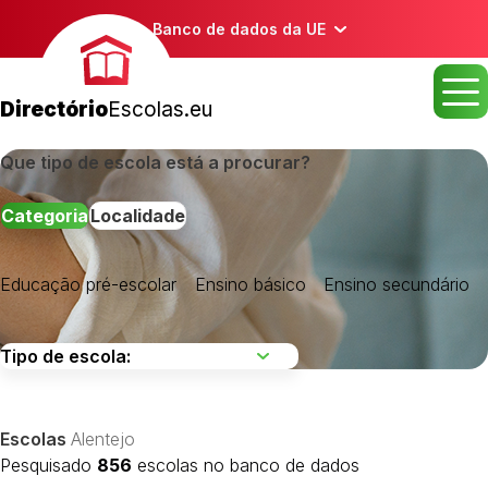
Banco de dados da UE
Directório
Escolas.eu
Que tipo de escola está a procurar?
Categoria
Localidade
Educação pré-escolar
Ensino básico
Ensino secundário
Alentejo Central
Alentejo Litoral
Alto Alentejo
Escolas
Alentejo
Baixo Alentejo
Pesquisado
856
escolas no banco de dados
Lezíria do Tejo