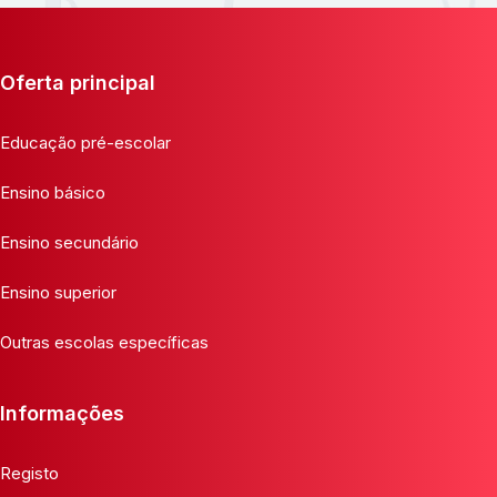
Oferta principal
Educação pré-escolar
Ensino básico
Ensino secundário
Ensino superior
Outras escolas específicas
Informações
Registo