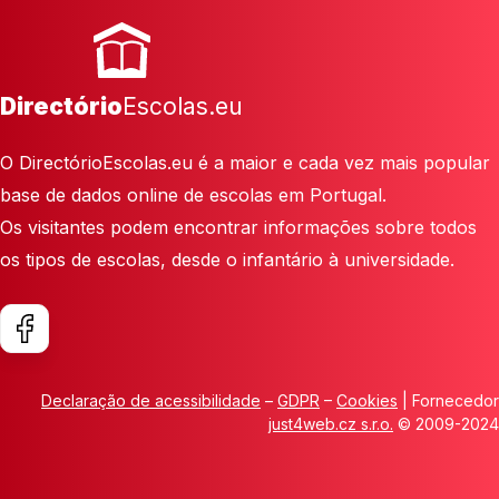
Directório
Escolas.eu
O DirectórioEscolas.eu é a maior e cada vez mais popular
base de dados online de escolas em Portugal.
Os visitantes podem encontrar informações sobre todos
os tipos de escolas, desde o infantário à universidade.
Declaração de acessibilidade
–
GDPR
–
Cookies
| Fornecedor
just4web.cz s.r.o.
© 2009-2024