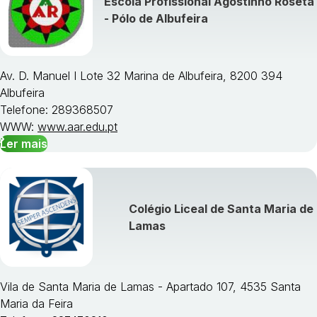
Escola Profissional Agostinho Roseta
Visualizar todos os cursos »
- Pólo de Albufeira
Av. D. Manuel I Lote 32 Marina de Albufeira, 8200 394
Albufeira
Telefone: 289368507
WWW:
www.aar.edu.pt
Ler mais
Colégio Liceal de Santa Maria de
Lamas
Vila de Santa Maria de Lamas - Apartado 107, 4535 Santa
Maria da Feira