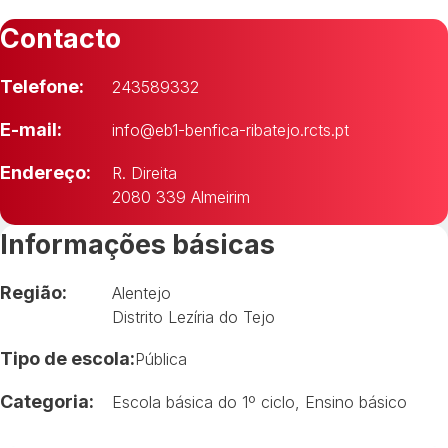
Contacto
Telefone:
243589332
E-mail:
info@eb1-benfica-ribatejo.rcts.pt
Endereço:
R. Direita
2080 339 Almeirim
Informações básicas
Região:
Alentejo
Distrito Lezíria do Tejo
Tipo de escola:
Pública
Categoria:
Escola básica do 1º ciclo
,
Ensino básico