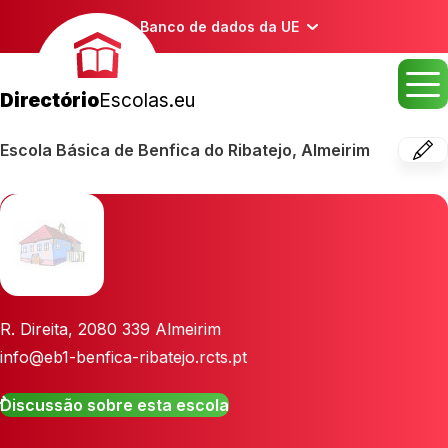
Banco de dados da UE
Directório
Escolas.eu
Escola Básica de Benfica do Ribatejo, Almeirim
R. Direita
,
2080 339
Almeirim
info@eb1-benfica-ribatejo.rcts.pt
Discussão sobre esta escola