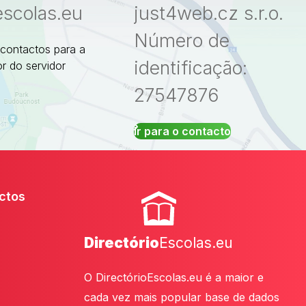
escolas.eu
just4web.cz s.r.o.
Número de
 contactos para a
identificação:
r do servidor
27547876
Ir para o contacto
ctos
Directório
Escolas.eu
O DirectórioEscolas.eu é a maior e
cada vez mais popular base de dados