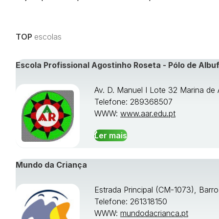
TOP
escolas
Escola Profissional Agostinho Roseta - Pólo de Albuf
Av. D. Manuel I Lote 32 Marina de 
Telefone: 289368507
WWW:
www.aar.edu.pt
Ler mais
Mundo da Criança
Estrada Principal (CM-1073), Barr
Telefone: 261318150
WWW:
mundodacrianca.pt