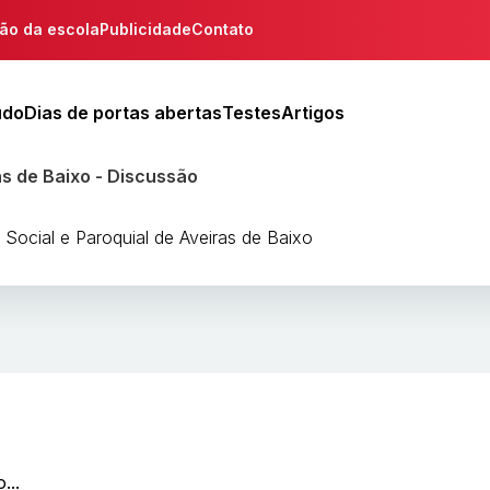
ção da escola
Publicidade
Contato
udo
Dias de portas abertas
Testes
Artigos
ras de Baixo - Discussão
o Social e Paroquial de Aveiras de Baixo
...