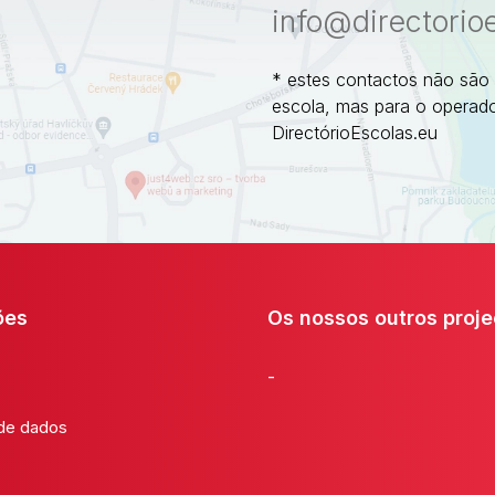
info@directorio
* estes contactos não são
escola, mas para o operado
DirectórioEscolas.eu
ões
Os nossos outros proje
-
 de dados