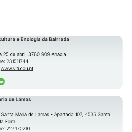
cultura e Enologia da Bairrada
a 25 de abril, 3780 909 Anadia
ne: 231511744
:
www.viti.edu.pt
is
aria de Lamas
e Santa Maria de Lamas - Apartado 107, 4535 Santa
da Feira
ne: 227470210