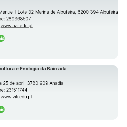
 Manuel I Lote 32 Marina de Albufeira, 8200 394 Albufeira
ne: 289368507
:
www.aar.edu.pt
is
cultura e Enologia da Bairrada
a 25 de abril, 3780 909 Anadia
ne: 231511744
:
www.viti.edu.pt
is