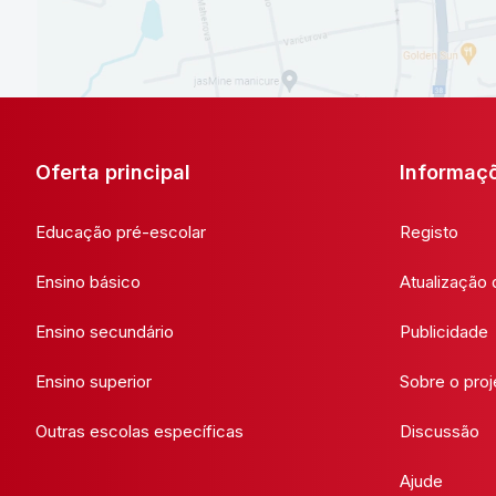
Oferta principal
Informaç
Educação pré-escolar
Registo
Ensino básico
Atualização
Ensino secundário
Publicidade
Ensino superior
Sobre o proj
Outras escolas específicas
Discussão
Ajude