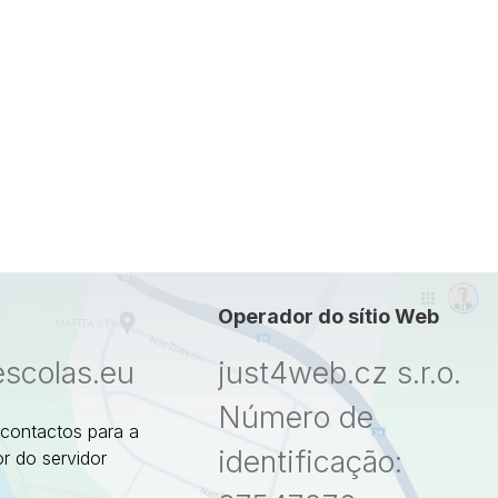
Operador do sítio Web
escolas.eu
just4web.cz s.r.o.
Número de
 contactos para a
identificação:
r do servidor