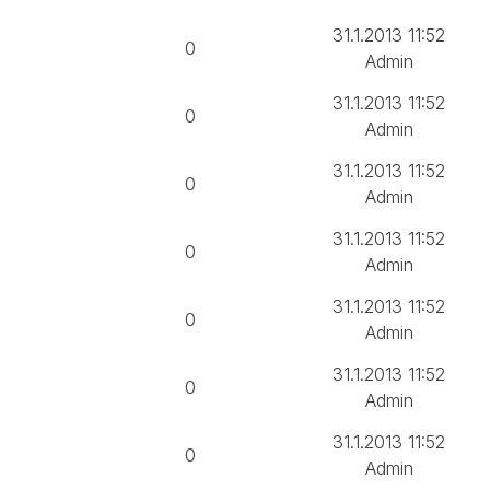
31.1.2013 11:52
0
Admin
31.1.2013 11:52
0
Admin
31.1.2013 11:52
0
Admin
31.1.2013 11:52
0
Admin
31.1.2013 11:52
0
Admin
31.1.2013 11:52
0
Admin
31.1.2013 11:52
0
Admin