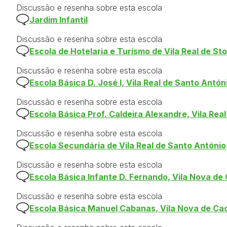
Discussão e resenha sobre esta escola
Jardim Infantil
Discussão e resenha sobre esta escola
Escola de Hotelaria e Turismo de Vila Real de St
Discussão e resenha sobre esta escola
Escola Básica D. José I, Vila Real de Santo Antón
Discussão e resenha sobre esta escola
Escola Básica Prof. Caldeira Alexandre, Vila Rea
Discussão e resenha sobre esta escola
Escola Secundária de Vila Real de Santo António
Discussão e resenha sobre esta escola
Escola Básica Infante D. Fernando, Vila Nova de 
Discussão e resenha sobre esta escola
Escola Básica Manuel Cabanas, Vila Nova de Cace