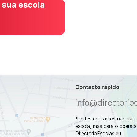
 sua escola
Contacto rápido
info@directorio
* estes contactos não são
escola, mas para o operado
DirectórioEscolas.eu