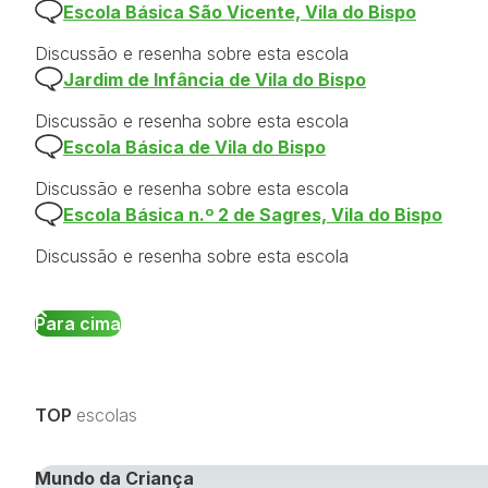
Escola Básica São Vicente, Vila do Bispo
Discussão e resenha sobre esta escola
Jardim de Infância de Vila do Bispo
Discussão e resenha sobre esta escola
Escola Básica de Vila do Bispo
Discussão e resenha sobre esta escola
Escola Básica n.º 2 de Sagres, Vila do Bispo
Discussão e resenha sobre esta escola
Para cima
TOP
escolas
Mundo da Criança