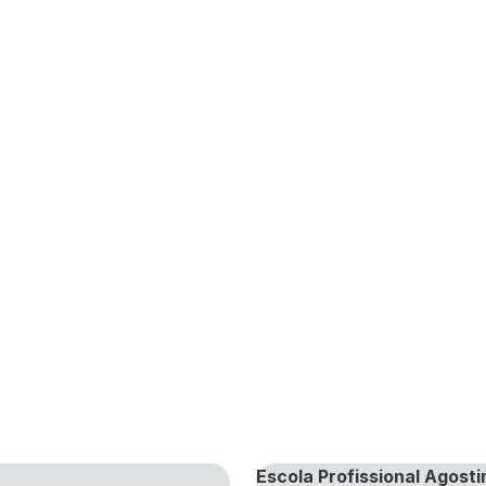
Escola Profissional Agosti