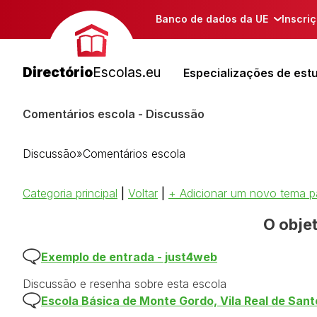
Banco de dados da UE
Inscri
Directório
Escolas.eu
Especializações de est
Comentários escola - Discussão
Discussão
»
Comentários escola
Categoria principal
|
Voltar
|
+ Adicionar um novo tema p
O obje
Exemplo de entrada - just4web
Discussão e resenha sobre esta escola
Escola Básica de Monte Gordo, Vila Real de Sant