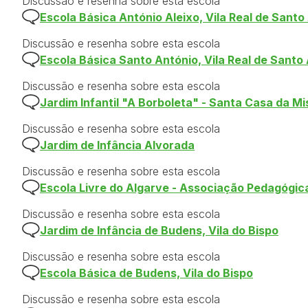
Discussão e resenha sobre esta escola
Escola Básica António Aleixo, Vila Real de Santo
Discussão e resenha sobre esta escola
Escola Básica Santo António, Vila Real de Santo
Discussão e resenha sobre esta escola
Jardim Infantil "A Borboleta" - Santa Casa da Mi
Discussão e resenha sobre esta escola
Jardim de Infância Alvorada
Discussão e resenha sobre esta escola
Escola Livre do Algarve - Associação Pedagógic
Discussão e resenha sobre esta escola
Jardim de Infância de Budens, Vila do Bispo
Discussão e resenha sobre esta escola
Escola Básica de Budens, Vila do Bispo
Discussão e resenha sobre esta escola