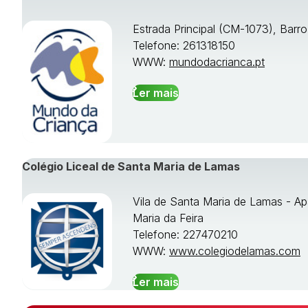
Estrada Principal (CM-1073), Barr
Telefone: 261318150
WWW:
mundodacrianca.pt
Ler mais
Colégio Liceal de Santa Maria de Lamas
Vila de Santa Maria de Lamas - Ap
Maria da Feira
Telefone: 227470210
WWW:
www.colegiodelamas.com
Ler mais