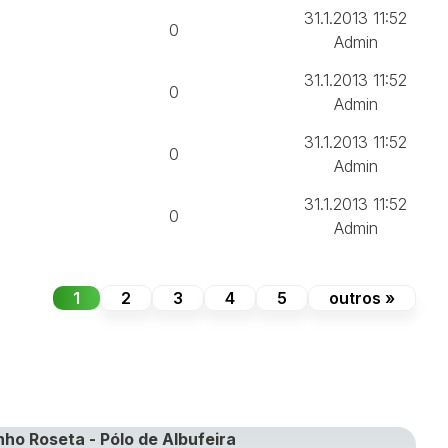
31.1.2013 11:52
0
Admin
31.1.2013 11:52
0
Admin
31.1.2013 11:52
0
Admin
31.1.2013 11:52
0
Admin
1
2
3
4
5
outros »
nho Roseta - Pólo de Albufeira