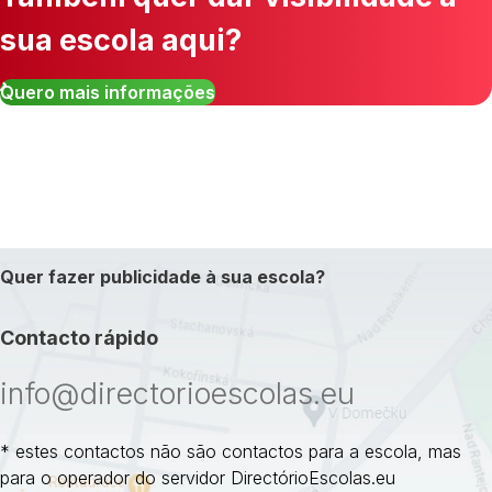
sua escola aqui?
Quero mais informações
Quer fazer publicidade à sua escola?
Contacto rápido
info@directorioescolas.eu
* estes contactos não são contactos para a escola, mas
para o operador do servidor DirectórioEscolas.eu