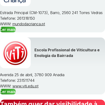
Estrada Principal (CM-1073), Barro, 2560 241 Torres Vedras
Telefone: 261318150
WWW:
mundodacrianca.pt
Ler mais
Escola Profissional de Viticultura e
Enologia da Bairrada
Avenida 25 de abril, 3780 909 Anadia
Telefone: 231511744
WWW:
www.viti.edu.pt
Ler mais
Também quer dar visibilidade à