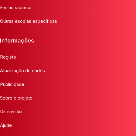
Ensino superior
Outras escolas específicas
Informações
Registo
Atualização de dados
Publicidade
Sobre o projeto
Discussão
Ajude