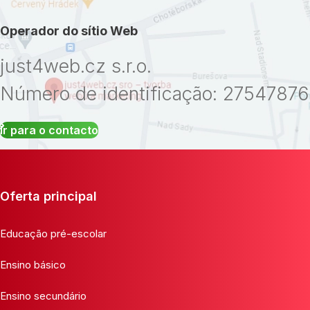
Operador do sítio Web
just4web.cz s.r.o.
Número de identificação: 27547876
Ir para o contacto
Oferta principal
Educação pré-escolar
Ensino básico
Ensino secundário