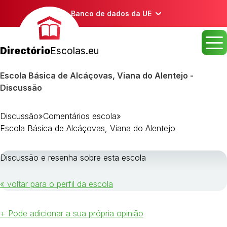
Banco de dados da UE
Directório
Escolas.eu
Escola Básica de Alcáçovas, Viana do Alentejo -
Discussão
Discussão
»
Comentários escola
»
Escola Básica de Alcáçovas, Viana do Alentejo
Discussão e resenha sobre esta escola
« voltar para o perfil da escola
+ Pode adicionar a sua própria opinião