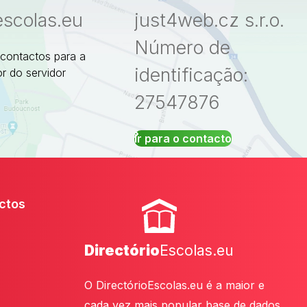
escolas.eu
just4web.cz s.r.o.
Número de
 contactos para a
identificação:
r do servidor
27547876
Ir para o contacto
ctos
Directório
Escolas.eu
O DirectórioEscolas.eu é a maior e
cada vez mais popular base de dados