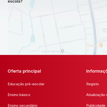
escola?
Oferta principal
Informaç
Educação pré-escolar
Registo
Ensino básico
Atualização
Ensino secundário
Publicidade