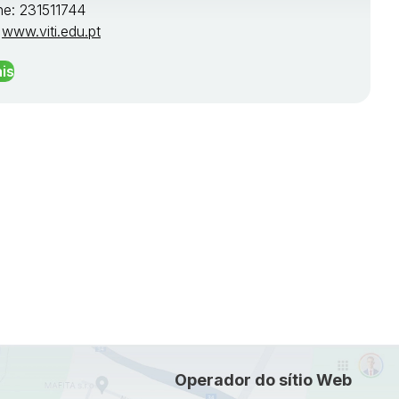
ne: 231511744
:
www.viti.edu.pt
is
Operador do sítio Web