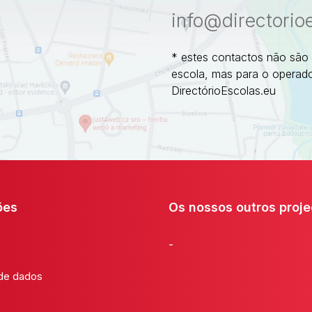
info@directorio
* estes contactos não são
escola, mas para o operado
DirectórioEscolas.eu
ões
Os nossos outros proje
-
 de dados