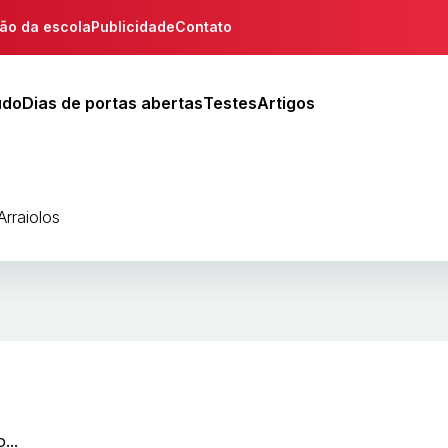
ção da escola
Publicidade
Contato
udo
Dias de portas abertas
Testes
Artigos
Arraiolos
...