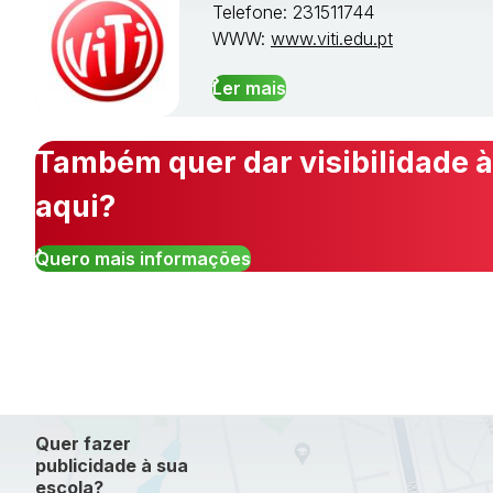
Telefone: 231511744
WWW:
www.viti.edu.pt
Ler mais
Também quer dar visibilidade à
aqui?
Quero mais informações
Quer fazer
publicidade à sua
escola?