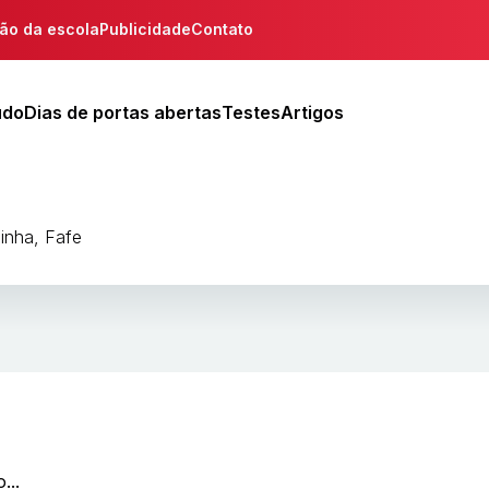
ção da escola
Publicidade
Contato
udo
Dias de portas abertas
Testes
Artigos
inha, Fafe
...