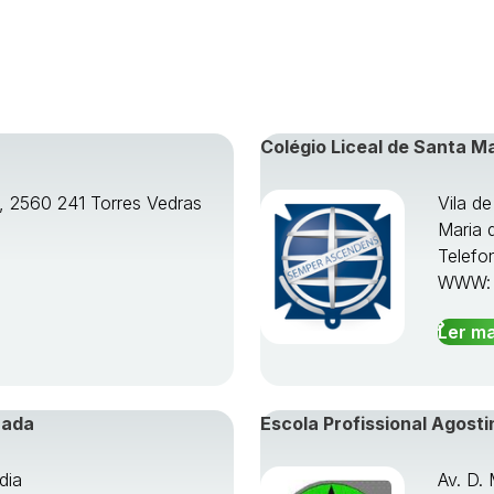
Colégio Liceal de Santa M
o, 2560 241 Torres Vedras
Vila d
Maria 
Telefo
WWW
Ler ma
rada
Escola Profissional Agosti
dia
Av. D.