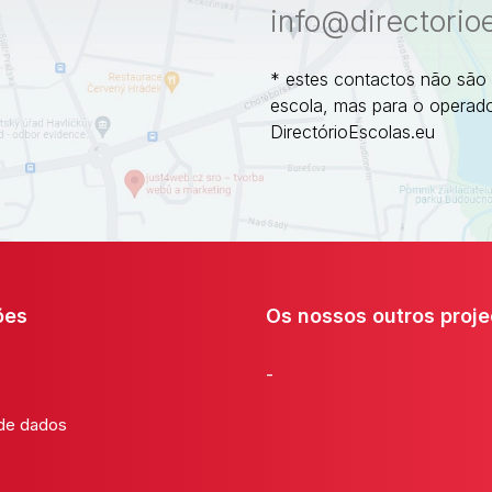
info@directorio
* estes contactos não são
escola, mas para o operado
DirectórioEscolas.eu
ões
Os nossos outros proje
-
 de dados