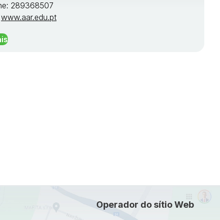
ne: 289368507
:
www.aar.edu.pt
is
Operador do sítio Web