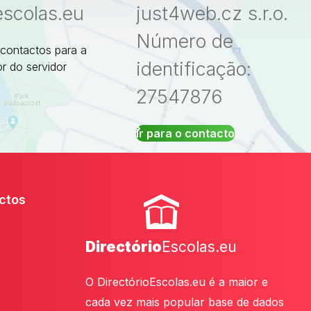
escolas.eu
just4web.cz s.r.o.
Número de
 contactos para a
identificação:
r do servidor
27547876
Ir para o contacto
ctos
Directório
Escolas.eu
O DirectórioEscolas.eu é a maior e
cada vez mais popular base de dados