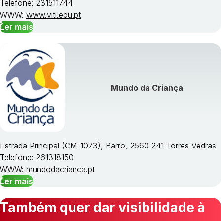
Telefone: 231511744
WWW:
www.viti.edu.pt
Ler mais
Mundo da Criança
Estrada Principal (CM-1073), Barro, 2560 241 Torres Vedras
Telefone: 261318150
WWW:
mundodacrianca.pt
Ler mais
Também quer dar visibilidade à