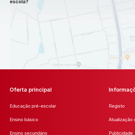
escola?
Oferta principal
Informaç
Educação pré-escolar
Registo
Ensino básico
Atualização
Ensino secundário
Publicidade