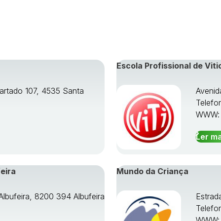
Escola Profissional de Viti
artado 107, 4535 Santa
Avenid
Telefo
WWW
Ler ma
eira
Mundo da Criança
Albufeira, 8200 394 Albufeira
Estrad
Telefo
WWW