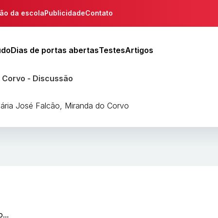
ção da escola
Publicidade
Contato
udo
Dias de portas abertas
Testes
Artigos
o Corvo - Discussão
ária José Falcão, Miranda do Corvo
...