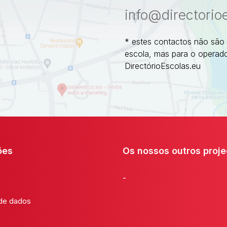
info@directorio
* estes contactos não são
escola, mas para o operado
DirectórioEscolas.eu
ões
Os nossos outros proje
-
 de dados