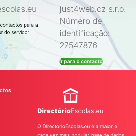
escolas.eu
just4web.cz s.r.o.
Número de
 contactos para a
identificação:
r do servidor
27547876
Ir para o contacto
ctos
Directório
Escolas.eu
O DirectórioEscolas.eu é a maior e
cada vez mais popular base de dados