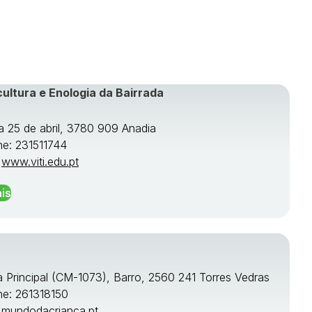
cultura e Enologia da Bairrada
a 25 de abril, 3780 909 Anadia
ne: 231511744
:
www.viti.edu.pt
is
a Principal (CM-1073), Barro, 2560 241 Torres Vedras
ne: 261318150
:
mundodacrianca.pt