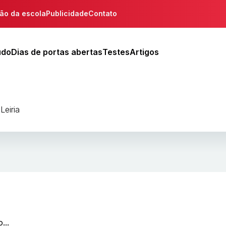
ção da escola
Publicidade
Contato
udo
Dias de portas abertas
Testes
Artigos
Leiria
...