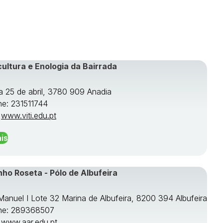
cultura e Enologia da Bairrada
a 25 de abril, 3780 909 Anadia
ne: 231511744
:
www.viti.edu.pt
is
nho Roseta - Pólo de Albufeira
 Manuel I Lote 32 Marina de Albufeira, 8200 394 Albufeira
ne: 289368507
:
www.aar.edu.pt