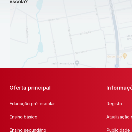
escola?
Oferta principal
Informaç
Educação pré-escolar
Registo
Ensino básico
Atualização
Ensino secundário
Publicidade