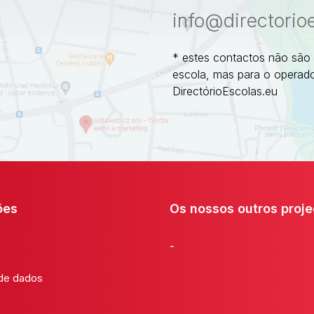
info@directorio
* estes contactos não são
escola, mas para o operado
DirectórioEscolas.eu
ões
Os nossos outros proje
-
 de dados