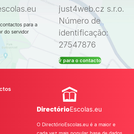
escolas.eu
just4web.cz s.r.o.
Número de
 contactos para a
identificação:
r do servidor
27547876
Ir para o contacto
ctos
Directório
Escolas.eu
O DirectórioEscolas.eu é a maior e
cada vez mais popular base de dados