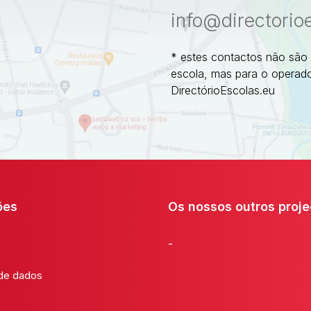
info@directorio
* estes contactos não são
escola, mas para o operado
DirectórioEscolas.eu
ões
Os nossos outros proje
-
 de dados