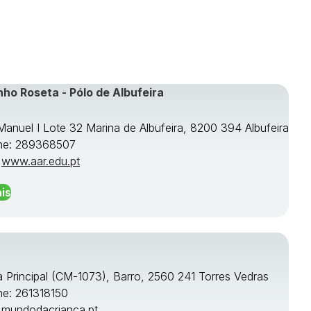
nho Roseta - Pólo de Albufeira
 Manuel I Lote 32 Marina de Albufeira, 8200 394 Albufeira
ne: 289368507
:
www.aar.edu.pt
is
a Principal (CM-1073), Barro, 2560 241 Torres Vedras
ne: 261318150
:
mundodacrianca.pt