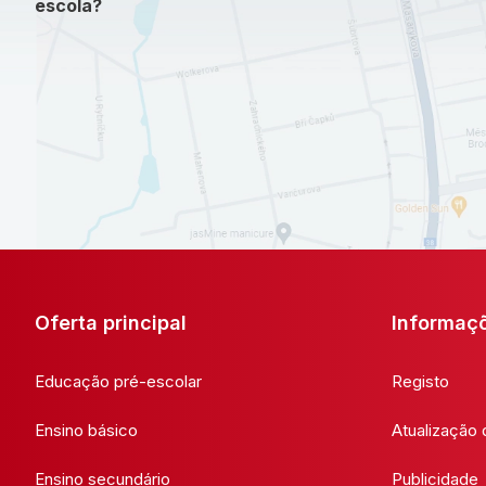
escola?
Oferta principal
Informaç
Educação pré-escolar
Registo
Ensino básico
Atualização
Ensino secundário
Publicidade