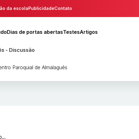
ção da escola
Publicidade
Contato
udo
Dias de portas abertas
Testes
Artigos
ês - Discussão
entro Paroquial de Almalaguês
...