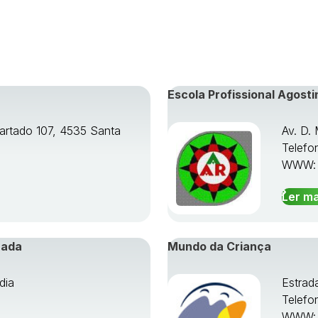
Escola Profissional Agosti
artado 107, 4535 Santa
Av. D.
Telefo
WWW
Ler ma
rada
Mundo da Criança
dia
Estrad
Telefo
WWW