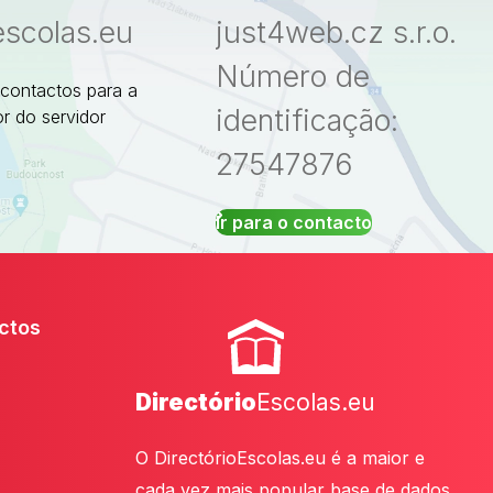
escolas.eu
just4web.cz s.r.o.
Número de
 contactos para a
identificação:
r do servidor
27547876
Ir para o contacto
ctos
Directório
Escolas.eu
O DirectórioEscolas.eu é a maior e
cada vez mais popular base de dados