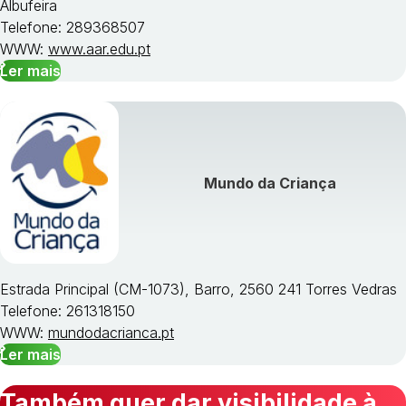
Albufeira
Telefone: 289368507
WWW:
www.aar.edu.pt
Ler mais
Mundo da Criança
Estrada Principal (CM-1073), Barro, 2560 241 Torres Vedras
Telefone: 261318150
WWW:
mundodacrianca.pt
Ler mais
Também quer dar visibilidade à