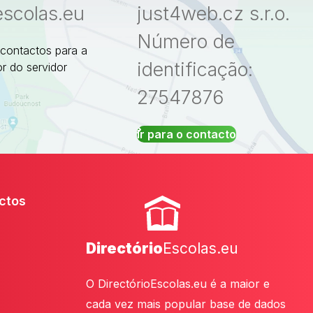
escolas.eu
just4web.cz s.r.o.
Número de
 contactos para a
identificação:
r do servidor
27547876
Ir para o contacto
ctos
Directório
Escolas.eu
O DirectórioEscolas.eu é a maior e
cada vez mais popular base de dados