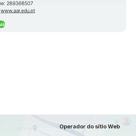
ne: 289368507
:
www.aar.edu.pt
is
Operador do sítio Web