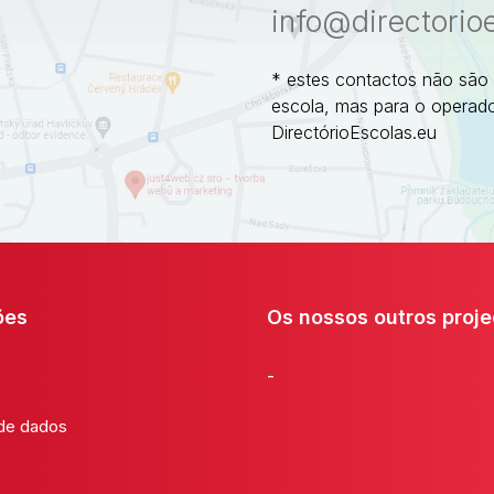
info@directorio
* estes contactos não são
escola, mas para o operado
DirectórioEscolas.eu
ões
Os nossos outros proje
-
 de dados