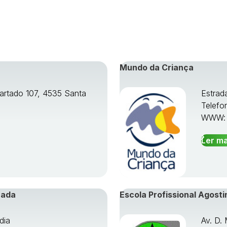
Mundo da Criança
artado 107, 4535 Santa
Estrad
Telefo
WWW
Ler ma
rada
Escola Profissional Agosti
dia
Av. D.