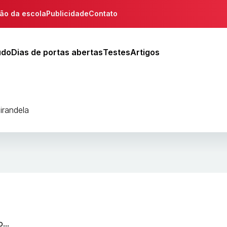
ção da escola
Publicidade
Contato
udo
Dias de portas abertas
Testes
Artigos
irandela
...