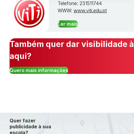
Telefone: 231511744
WWW:
www.viti.edu.pt
Ler mais
Também quer dar visibilidade à
aqui?
Quero mais informações
Quer fazer
publicidade à sua
escola?