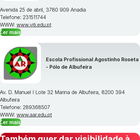
Avenida 25 de abril, 3780 909 Anadia
Telefone: 231511744
WWW:
www.viti.edu.pt
Ler mais
Escola Profissional Agostinho Roseta
- Pólo de Albufeira
Av. D. Manuel I Lote 32 Marina de Albufeira, 8200 394
Albufeira
Telefone: 289368507
WWW:
www.aar.edu.pt
Ler mais
Também quer dar visibilidade à