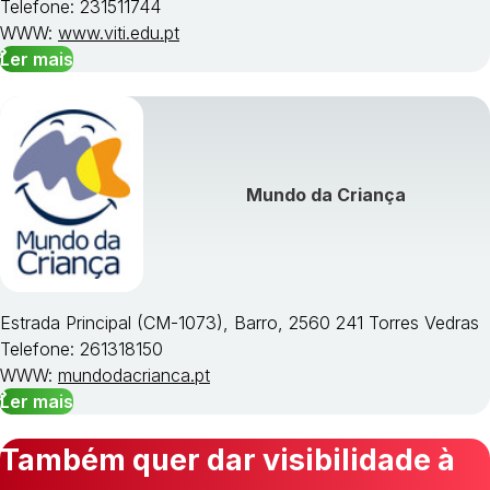
Telefone: 231511744
WWW:
www.viti.edu.pt
Ler mais
Mundo da Criança
Estrada Principal (CM-1073), Barro, 2560 241 Torres Vedras
Telefone: 261318150
WWW:
mundodacrianca.pt
Ler mais
Também quer dar visibilidade à