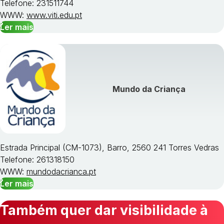
Telefone: 231511744
WWW:
www.viti.edu.pt
Ler mais
Mundo da Criança
Estrada Principal (CM-1073), Barro, 2560 241 Torres Vedras
Telefone: 261318150
WWW:
mundodacrianca.pt
Ler mais
Também quer dar visibilidade à