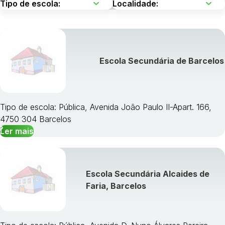
Escola Secundária de Barcelos
Tipo de escola: Pública, Avenida João Paulo II-Apart. 166,
4750 304 Barcelos
Ler mais
Escola Secundária Alcaides de
Faria, Barcelos