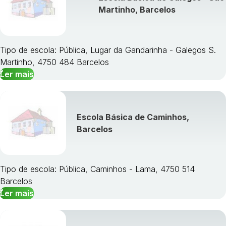
Martinho, Barcelos
Tipo de escola: Pública, Lugar da Gandarinha - Galegos S.
Martinho, 4750 484 Barcelos
Ler mais
Escola Básica de Caminhos,
Barcelos
Tipo de escola: Pública, Caminhos - Lama, 4750 514
Barcelos
Ler mais