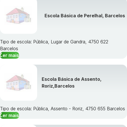
Escola Básica de Perelhal, Barcelos
Tipo de escola: Pública, Lugar de Gandra, 4750 622
Barcelos
Ler mais
Escola Básica de Assento,
Roriz,Barcelos
Tipo de escola: Pública, Assento - Roriz, 4750 655 Barcelos
Ler mais