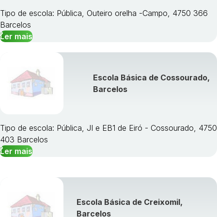
Tipo de escola: Pública, Outeiro orelha -Campo, 4750 366
Barcelos
Ler mais
Escola Básica de Cossourado,
Barcelos
Tipo de escola: Pública, JI e EB1 de Eiró - Cossourado, 4750
403 Barcelos
Ler mais
Escola Básica de Creixomil,
Barcelos