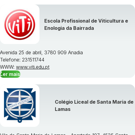
Escola Profissional de Viticultura e
Enologia da Bairrada
Avenida 25 de abril, 3780 909 Anadia
Telefone: 231511744
WWW:
www.viti.edu.pt
Ler mais
Colégio Liceal de Santa Maria de
Lamas