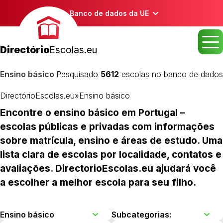
Banco de dados da UE
Directório
Escolas.eu
Ensino básico
Pesquisado
5612
escolas no banco de dados
DirectórioEscolas.eu
»
Ensino básico
Encontre o ensino básico em Portugal –
escolas públicas e privadas com informações
sobre matrícula, ensino e áreas de estudo. Uma
lista clara de escolas por localidade, contatos e
avaliações. DirectorioEscolas.eu ajudará você
a escolher a melhor escola para seu filho.