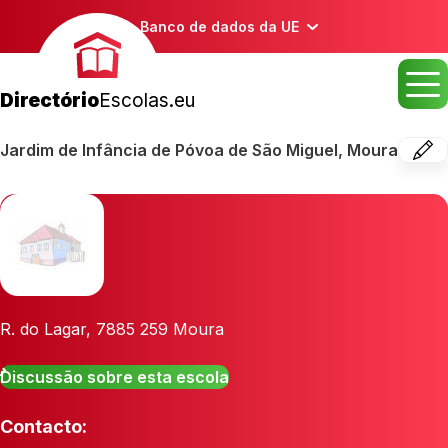
Banco de dados da UE
Directório
Escolas.eu
Jardim de Infância de Póvoa de São Miguel, Moura
R. do Lagar
,
7885 259
Moura
Discussão sobre esta escola
Contacto: