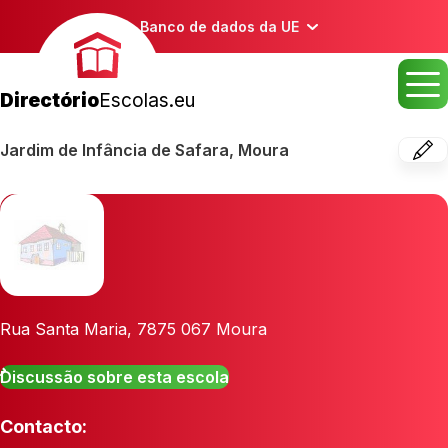
Banco de dados da UE
Directório
Escolas.eu
Jardim de Infância de Safara, Moura
Rua Santa Maria
,
7875 067
Moura
Discussão sobre esta escola
Contacto: