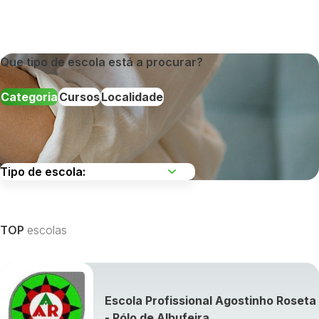
Que tipo de escola está a procurar?
Categoria
Cursos
Localidade
Escolha uma região
TOP
escolas
Escola Profissional Agostinho Roseta
Visualizar todos os cursos »
- Pólo de Albufeira