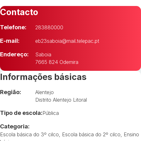
Contacto
Telefone:
283880000
E-mail:
eb23saboia@mail.telepac.pt
Endereço:
Saboia
7665 824 Odemira
Informações básicas
Região:
Alentejo
Distrito Alentejo Litoral
Tipo de escola:
Pública
Categoria:
Escola básica do 3º cilco
,
Escola básica do 2º cilco
,
Ensino