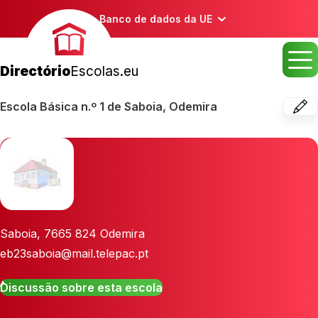
Banco de dados da UE
Directório
Escolas.eu
Escola Básica n.º 1 de Saboia, Odemira
Saboia
,
7665 824
Odemira
eb23saboia@mail.telepac.pt
Discussão sobre esta escola