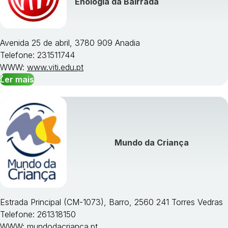
Enologia da Bairrada
Avenida 25 de abril, 3780 909 Anadia
Telefone: 231511744
WWW:
www.viti.edu.pt
Ler mais
Mundo da Criança
Estrada Principal (CM-1073), Barro, 2560 241 Torres Vedras
Telefone: 261318150
WWW:
mundodacrianca.pt