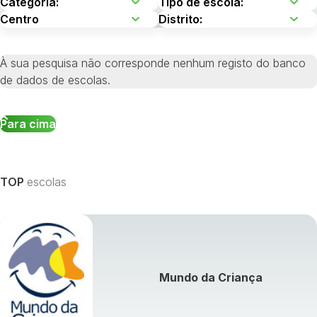
À sua pesquisa não corresponde nenhum registo do banco
de dados de escolas.
Para cima
TOP
escolas
Mundo da Criança