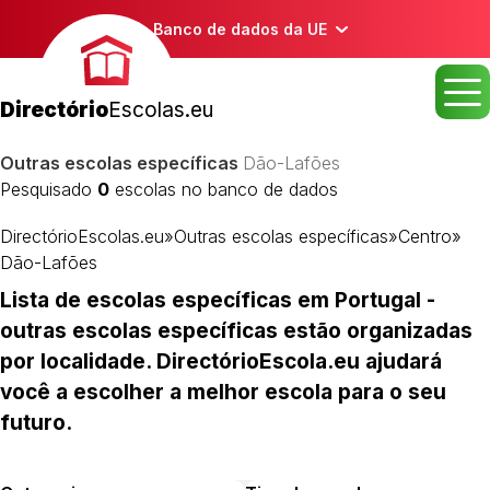
Banco de dados da UE
Directório
Escolas.eu
Outras escolas específicas
Dão-Lafões
Pesquisado
0
escolas no banco de dados
DirectórioEscolas.eu
»
Outras escolas específicas
»
Centro
»
Dão-Lafões
Lista de escolas específicas em Portugal -
outras escolas específicas estão organizadas
por localidade. DirectórioEscola.eu ajudará
você a escolher a melhor escola para o seu
futuro.