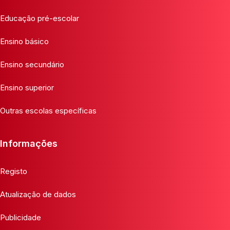
Educação pré-escolar
Ensino básico
Ensino secundário
Ensino superior
Outras escolas específicas
Informações
Registo
Atualização de dados
Publicidade