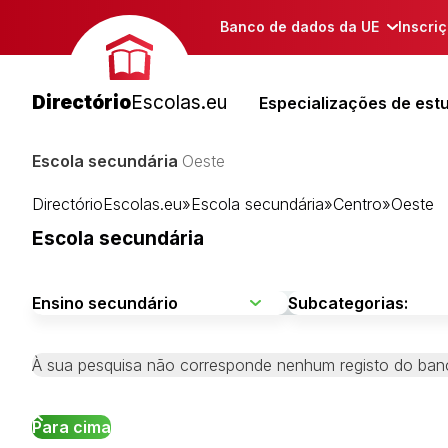
Banco de dados da UE
Inscri
Directório
Escolas.eu
Especializações de est
Escola secundária
Oeste
DirectórioEscolas.eu
»
Escola secundária
»
Centro
»
Oeste
Escola secundária
À sua pesquisa não corresponde nenhum registo do ban
Para cima