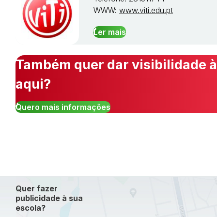
WWW:
www.viti.edu.pt
Ler mais
Também quer dar visibilidade à
aqui?
Quero mais informações
Quer fazer
publicidade à sua
escola?