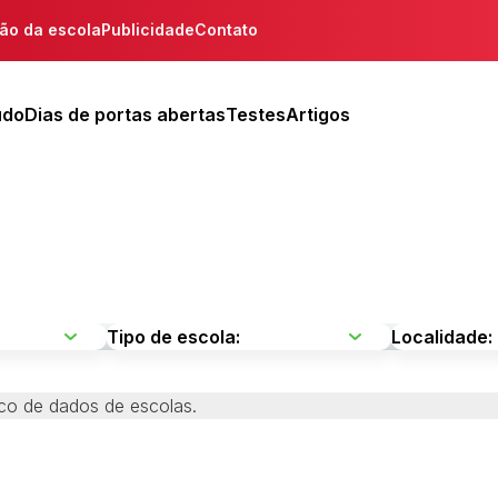
ção da escola
Publicidade
Contato
udo
Dias de portas abertas
Testes
Artigos
co de dados de escolas.