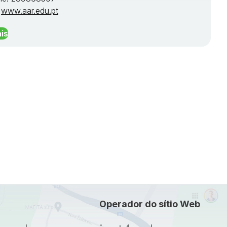
:
www.aar.edu.pt
is
Operador do sítio Web