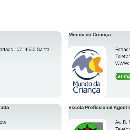
Mundo da Criança
artado 107, 4535 Santa
Estrad
Telefo
WWW
Ler ma
rada
Escola Profissional Agosti
dia
Av. D.
Telefo