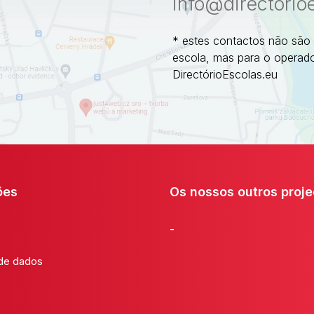
info@directorio
* estes contactos não são
escola, mas para o operado
DirectórioEscolas.eu
ões
Os nossos outros proje
-
 de dados