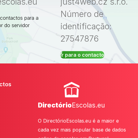
escolas.eu
just4web.cz s.r.o.
Número de
 contactos para a
identificação:
r do servidor
27547876
Ir para o contacto
ctos
Directório
Escolas.eu
O DirectórioEscolas.eu é a maior e
cada vez mais popular base de dados