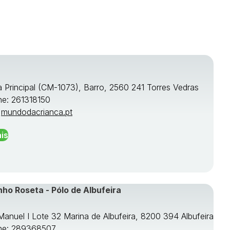
a Principal (CM-1073), Barro, 2560 241 Torres Vedras
ne: 261318150
:
mundodacrianca.pt
is
nho Roseta - Pólo de Albufeira
 Manuel I Lote 32 Marina de Albufeira, 8200 394 Albufeira
ne: 289368507