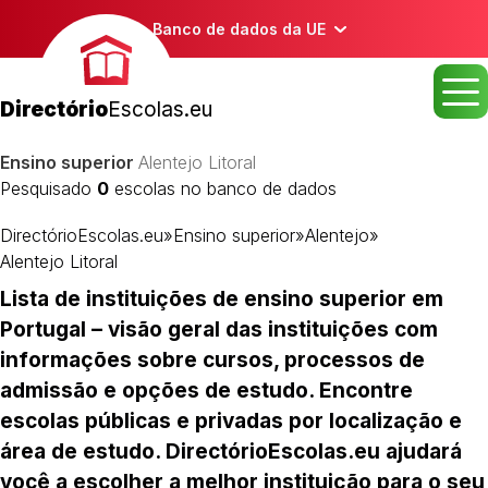
Banco de dados da UE
Directório
Escolas.eu
Ensino superior
Alentejo Litoral
Pesquisado
0
escolas no banco de dados
DirectórioEscolas.eu
»
Ensino superior
»
Alentejo
»
Alentejo Litoral
Lista de instituições de ensino superior em
Portugal – visão geral das instituições com
informações sobre cursos, processos de
admissão e opções de estudo. Encontre
escolas públicas e privadas por localização e
área de estudo. DirectórioEscolas.eu ajudará
você a escolher a melhor instituição para o seu