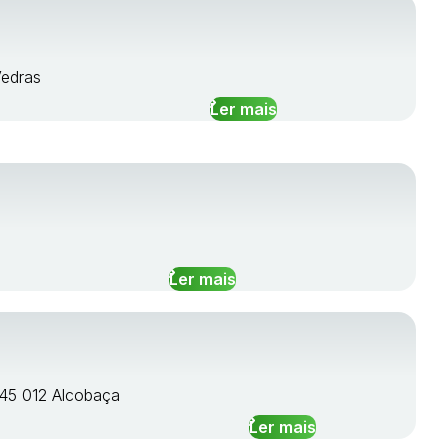
Vedras
Ler mais
Ler mais
445 012 Alcobaça
Ler mais