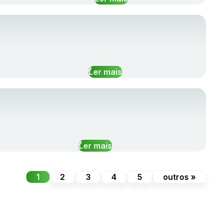
Ler mais
Ler mais
1
2
3
4
5
outros »