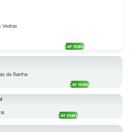
s Vedras
Ler mais
das da Rainha
Ler mais
l
al
Ler mais