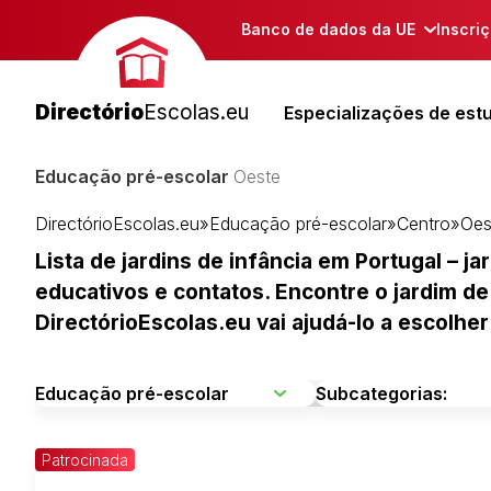
Banco de dados da UE
Inscri
Directório
Escolas.eu
Especializações de est
Educação pré-escolar
Oeste
DirectórioEscolas.eu
»
Educação pré-escolar
»
Centro
»
Oes
Lista de jardins de infância em Portugal – 
educativos e contatos. Encontre o jardim de 
DirectórioEscolas.eu vai ajudá-lo a escolher
Patrocinada