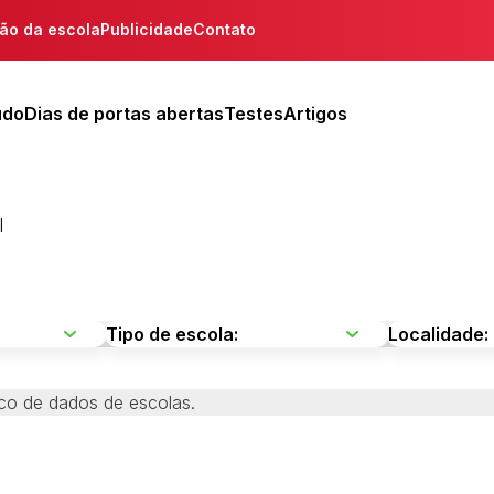
ção da escola
Publicidade
Contato
udo
Dias de portas abertas
Testes
Artigos
l
co de dados de escolas.