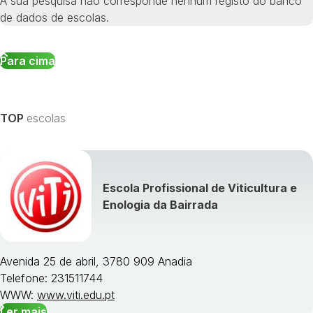
À sua pesquisa não corresponde nenhum registo do banco
de dados de escolas.
Para cima
TOP
escolas
Escola Profissional de Viticultura e
Enologia da Bairrada
Avenida 25 de abril, 3780 909 Anadia
Telefone: 231511744
WWW:
www.viti.edu.pt
Ler mais