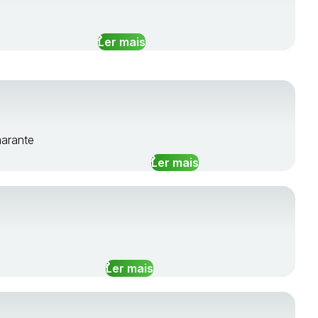
Ler mais
marante
Ler mais
Ler mais