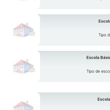
Escol
Tipo 
Escola Bás
Tipo de esco
Escol