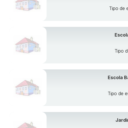
Tipo de e
Escol
Tipo d
Escola B
Tipo de e
Jardi