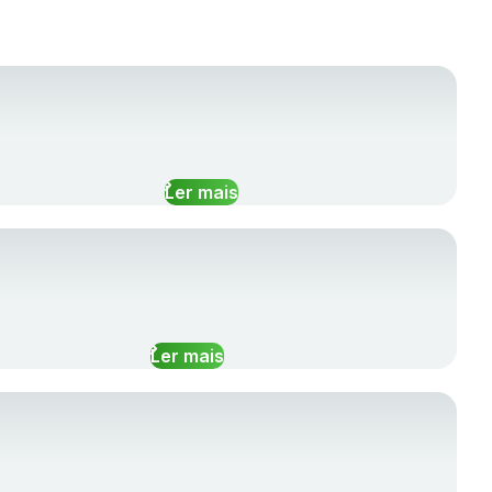
Ler mais
Ler mais