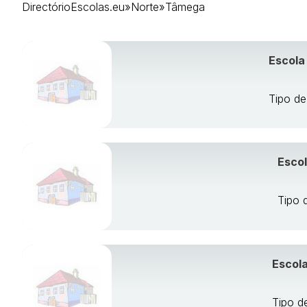
DirectórioEscolas.eu
»
Norte
»
Tâmega
Entre Douro e Vouga
Grande Porto
Minho-Lima
Tâmega
Escola
Tipo de
Esco
Tipo 
Escol
Tipo d