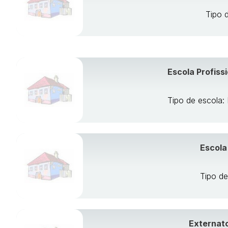
Tipo 
Escola Profiss
Tipo de escola:
Escola
Tipo de
Externato