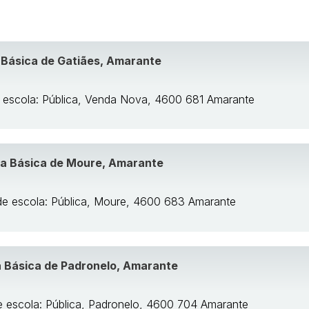
 Básica de Gatiães, Amarante
 escola: Pública, Venda Nova, 4600 681 Amarante
la Básica de Moure, Amarante
de escola: Pública, Moure, 4600 683 Amarante
a Básica de Padronelo, Amarante
e escola: Pública, Padronelo, 4600 704 Amarante