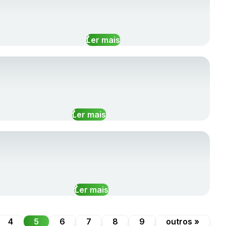
Ler mais
Ler mais
Ler mais
4
5
6
7
8
9
outros »