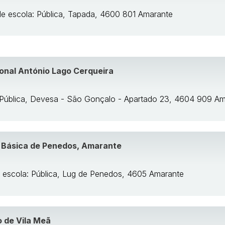
de escola: Pública, Tapada, 4600 801 Amarante
ional António Lago Cerqueira
 Pública, Devesa - São Gonçalo - Apartado 23, 4604 909 A
 Básica de Penedos, Amarante
 escola: Pública, Lug de Penedos, 4605 Amarante
 de Vila Meã