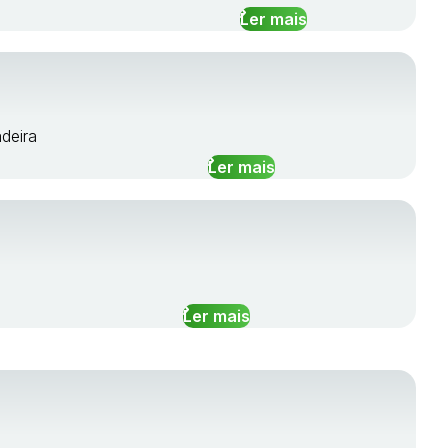
Ler mais
deira
Ler mais
Ler mais