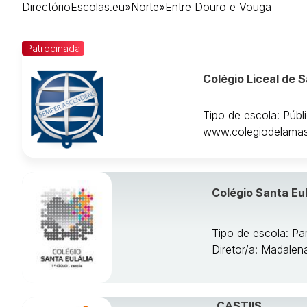
DirectórioEscolas.eu
»
Norte
»
Entre Douro e Vouga
Entre Douro e Vouga
Grande Porto
Minho-Lima
Patrocinada
Tâmega
Colégio Liceal de 
Tipo de escola: Públ
www.colegiodelama
Colégio Santa Eul
Tipo de escola: Par
Diretor/a: Madalen
CASTIIS