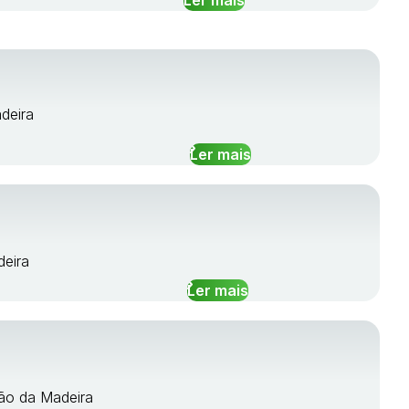
deira
Ler mais
deira
Ler mais
oão da Madeira