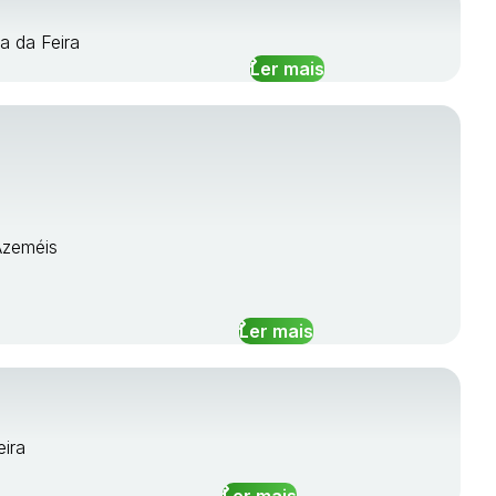
a da Feira
Ler mais
 Azeméis
Ler mais
eira
Ler mais