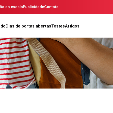
ção da escola
Publicidade
Contato
udo
Dias de portas abertas
Testes
Artigos