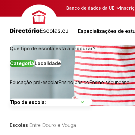
Banco de dados da UE
Inscri
Directório
Escolas.eu
Especializações de est
Que tipo de escola está a procurar?
Categoria
Localidade
Educação pré-escolar
Ensino básico
Ensino secundário
Alto Trás-os-Montes
Ave
Cávado
Escolas
Entre Douro e Vouga
Douro