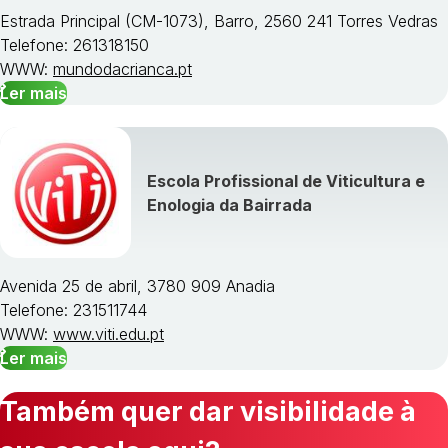
Estrada Principal (CM-1073), Barro, 2560 241 Torres Vedras
Telefone: 261318150
WWW:
mundodacrianca.pt
Ler mais
Escola Profissional de Viticultura e
Enologia da Bairrada
Avenida 25 de abril, 3780 909 Anadia
Telefone: 231511744
WWW:
www.viti.edu.pt
Ler mais
Também quer dar visibilidade à