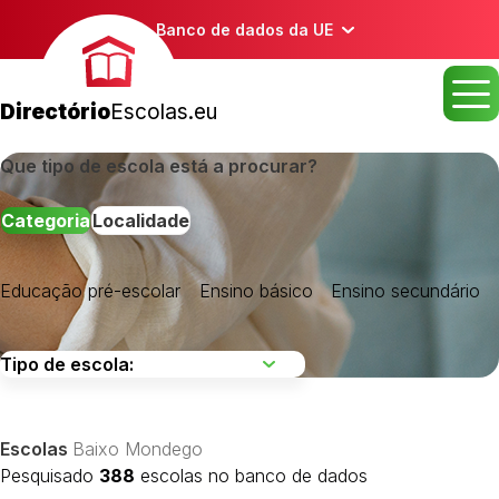
Banco de dados da UE
Directório
Escolas.eu
Que tipo de escola está a procurar?
Categoria
Localidade
Educação pré-escolar
Ensino básico
Ensino secundário
Baixo Mondego
Baixo Vouga
Beira Interior Norte
Escolas
Baixo Mondego
Beira Interior Sul
Pesquisado
388
escolas no banco de dados
Cova da Beira