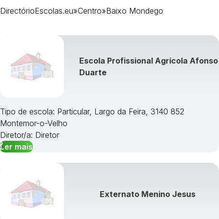
DirectórioEscolas.eu
»
Centro
»
Baixo Mondego
Dão-Lafões
Médio Tejo
Oeste
Pinhal Interior Norte
Pinhal Interior Sul
Escola Profissional Agrícola Afonso
Pinhal Litoral
Duarte
Serra da Estrela
Tipo de escola: Particular, Largo da Feira, 3140 852
Montemor-o-Velho
Diretor/a: Diretor
Ler mais
Externato Menino Jesus