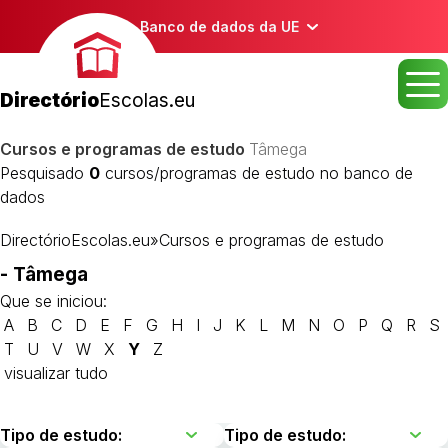
Banco de dados da UE
Directório
Escolas.eu
Cursos e programas de estudo
Tâmega
Pesquisado
0
cursos/programas de estudo no banco de
dados
DirectórioEscolas.eu
»
Cursos e programas de estudo
- Tâmega
Que se iniciou:
A
B
C
D
E
F
G
H
I
J
K
L
M
N
O
P
Q
R
S
T
U
V
W
X
Y
Z
visualizar tudo