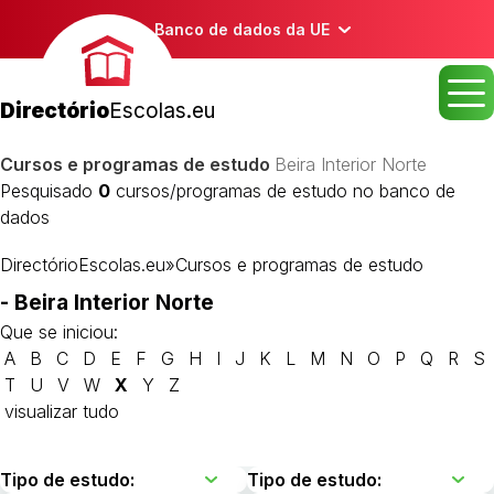
Banco de dados da UE
Directório
Escolas.eu
Cursos e programas de estudo
Beira Interior Norte
Pesquisado
0
cursos/programas de estudo no banco de
dados
DirectórioEscolas.eu
»
Cursos e programas de estudo
- Beira Interior Norte
Que se iniciou:
A
B
C
D
E
F
G
H
I
J
K
L
M
N
O
P
Q
R
S
T
U
V
W
X
Y
Z
visualizar tudo