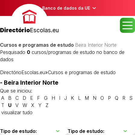
Banco de dados da UE
Directório
Escolas.eu
Cursos e programas de estudo
Beira Interior Norte
Pesquisado
0
cursos/programas de estudo no banco de
dados
DirectórioEscolas.eu
»
Cursos e programas de estudo
- Beira Interior Norte
Que se iniciou:
A
B
C
D
E
F
G
H
I
J
K
L
M
N
O
P
Q
R
S
T
U
V
W
X
Y
Z
visualizar tudo