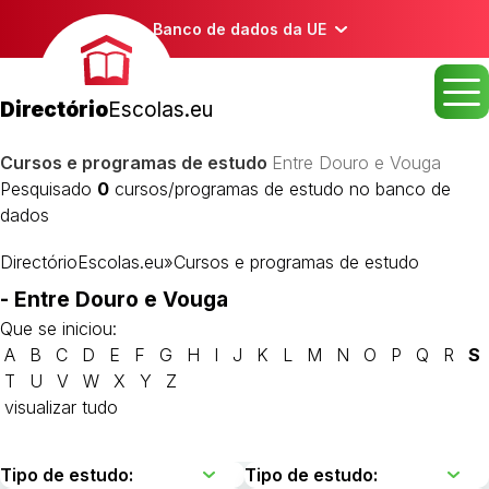
Banco de dados da UE
Directório
Escolas.eu
Cursos e programas de estudo
Entre Douro e Vouga
Pesquisado
0
cursos/programas de estudo no banco de
dados
DirectórioEscolas.eu
»
Cursos e programas de estudo
- Entre Douro e Vouga
Que se iniciou:
A
B
C
D
E
F
G
H
I
J
K
L
M
N
O
P
Q
R
S
T
U
V
W
X
Y
Z
visualizar tudo