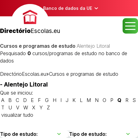
Banco de dados da UE
Directório
Escolas.eu
Cursos e programas de estudo
Alentejo Litoral
Pesquisado
0
cursos/programas de estudo no banco de
dados
DirectórioEscolas.eu
»
Cursos e programas de estudo
- Alentejo Litoral
Que se iniciou:
A
B
C
D
E
F
G
H
I
J
K
L
M
N
O
P
Q
R
S
T
U
V
W
X
Y
Z
visualizar tudo