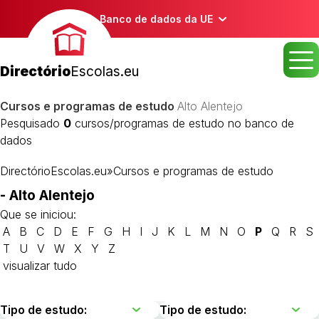
Banco de dados da UE
Directório
Escolas.eu
Cursos e programas de estudo
Alto Alentejo
Pesquisado
0
cursos/programas de estudo no banco de
dados
DirectórioEscolas.eu
»
Cursos e programas de estudo
- Alto Alentejo
Que se iniciou:
A
B
C
D
E
F
G
H
I
J
K
L
M
N
O
P
Q
R
S
T
U
V
W
X
Y
Z
visualizar tudo