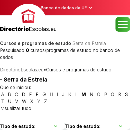
Banco de dados da UE
Directório
Escolas.eu
Cursos e programas de estudo
Serra da Estrela
Pesquisado
0
cursos/programas de estudo no banco de
dados
DirectórioEscolas.eu
»
Cursos e programas de estudo
- Serra da Estrela
Que se iniciou:
A
B
C
D
E
F
G
H
I
J
K
L
M
N
O
P
Q
R
S
T
U
V
W
X
Y
Z
visualizar tudo