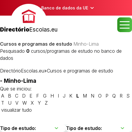
Banco de dados da UE
Directório
Escolas.eu
Cursos e programas de estudo
Minho-Lima
Pesquisado
0
cursos/programas de estudo no banco de
dados
DirectórioEscolas.eu
»
Cursos e programas de estudo
- Minho-Lima
Que se iniciou:
A
B
C
D
E
F
G
H
I
J
K
L
M
N
O
P
Q
R
S
T
U
V
W
X
Y
Z
visualizar tudo