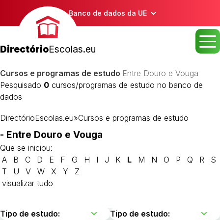
Banco de dados da UE
Directório
Escolas.eu
Cursos e programas de estudo
Entre Douro e Vouga
Pesquisado
0
cursos/programas de estudo no banco de
dados
DirectórioEscolas.eu
»
Cursos e programas de estudo
- Entre Douro e Vouga
Que se iniciou:
A
B
C
D
E
F
G
H
I
J
K
L
M
N
O
P
Q
R
S
T
U
V
W
X
Y
Z
visualizar tudo