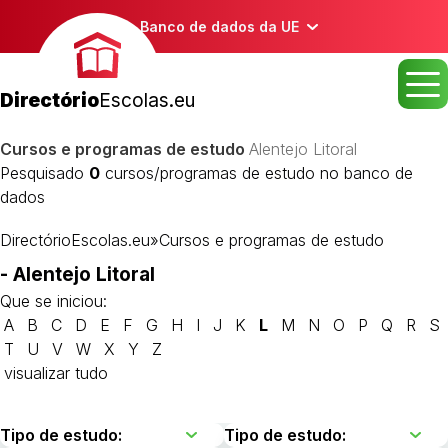
Banco de dados da UE
Directório
Escolas.eu
Cursos e programas de estudo
Alentejo Litoral
Pesquisado
0
cursos/programas de estudo no banco de
dados
DirectórioEscolas.eu
»
Cursos e programas de estudo
- Alentejo Litoral
Que se iniciou:
A
B
C
D
E
F
G
H
I
J
K
L
M
N
O
P
Q
R
S
T
U
V
W
X
Y
Z
visualizar tudo