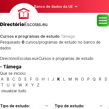
Banco de dados da UE
Directório
Escolas.eu
Cursos e programas de estudo
Tâmega
Pesquisado
0
cursos/programas de estudo no banco de
dados
DirectórioEscolas.eu
»
Cursos e programas de estudo
- Tâmega
Que se iniciou:
A
B
C
D
E
F
G
H
I
J
K
L
M
N
O
P
Q
R
S
T
U
V
W
X
Y
Z
visualizar tudo