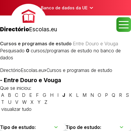
Banco de dados da UE
Directório
Escolas.eu
Cursos e programas de estudo
Entre Douro e Vouga
Pesquisado
0
cursos/programas de estudo no banco de
dados
DirectórioEscolas.eu
»
Cursos e programas de estudo
- Entre Douro e Vouga
Que se iniciou:
A
B
C
D
E
F
G
H
I
J
K
L
M
N
O
P
Q
R
S
T
U
V
W
X
Y
Z
visualizar tudo