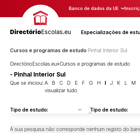
Banco de dados da UE
Inscri
Directório
Escolas.eu
Especializações de est
Cursos e programas de estudo
Pinhal Interior Sul
DirectórioEscolas.eu
»
Cursos e programas de estudo
- Pinhal Interior Sul
Que se iniciou:
A
B
C
D
E
F
G
H
I
J
K
L
M
visualizar tudo
À sua pesquisa não corresponde nenhum registo do ban