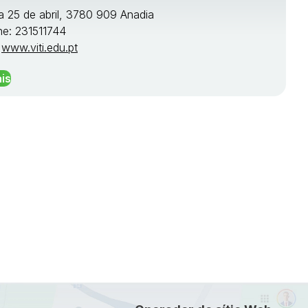
a 25 de abril, 3780 909 Anadia
ne: 231511744
:
www.viti.edu.pt
is