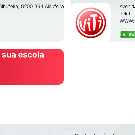
Albufeira, 8200 394 Albufeira
Avenid
Telefo
WWW
Ler ma
 sua escola