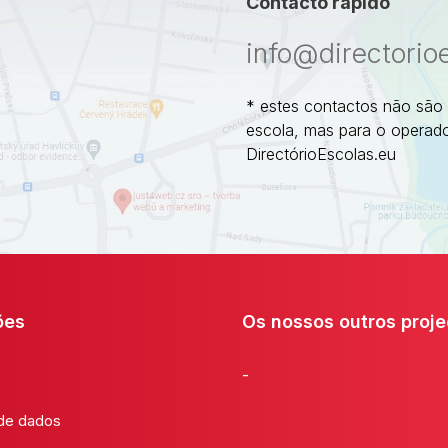
Contacto rápido
info@directorio
* estes contactos não são
escola, mas para o operado
DirectórioEscolas.eu
ões
Os nossos outros proje
-
 de dados