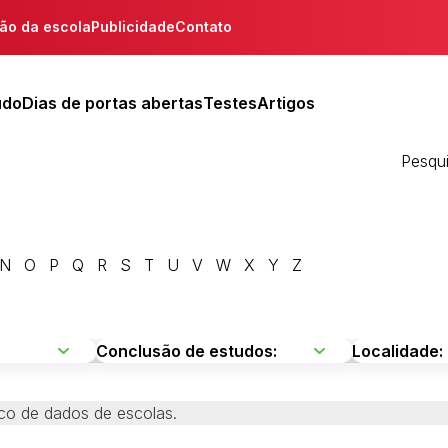
ção da escola
Publicidade
Contato
udo
Dias de portas abertas
Testes
Artigos
Pesqu
N
O
P
Q
R
S
T
U
V
W
X
Y
Z
co de dados de escolas.