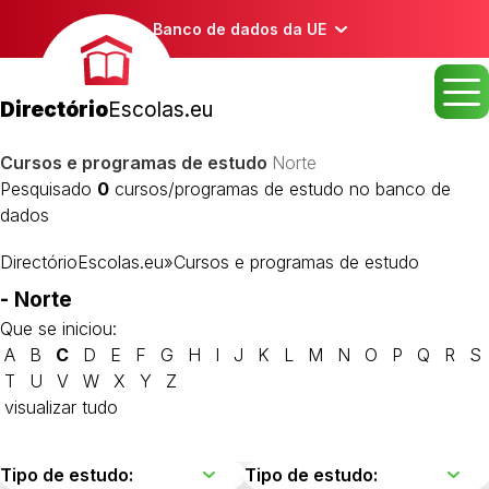
Banco de dados da UE
Directório
Escolas.eu
Cursos e programas de estudo
Norte
Pesquisado
0
cursos/programas de estudo no banco de
dados
DirectórioEscolas.eu
»
Cursos e programas de estudo
- Norte
Que se iniciou:
A
B
C
D
E
F
G
H
I
J
K
L
M
N
O
P
Q
R
S
T
U
V
W
X
Y
Z
visualizar tudo