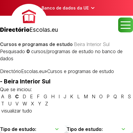
Banco de dados da UE
Directório
Escolas.eu
Cursos e programas de estudo
Beira Interior Sul
Pesquisado
0
cursos/programas de estudo no banco de
dados
DirectórioEscolas.eu
»
Cursos e programas de estudo
- Beira Interior Sul
Que se iniciou:
A
B
C
D
E
F
G
H
I
J
K
L
M
N
O
P
Q
R
S
T
U
V
W
X
Y
Z
visualizar tudo